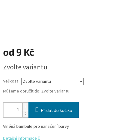
od
9 Kč
Měrná
Zvolte variantu
cena:
Velikost
Můžeme doručit do:
Zvolte variantu
Přidat do košíku
Vlněná bambule pro nanášení barvy
Detailní informace