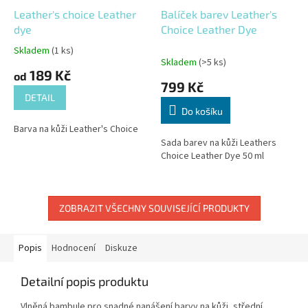
Leather's choice Leather
Balíček barev Leather's
dye
Choice Leather Dye
Skladem
(1 ks)
Průměrné
Skladem
(>5 ks)
hodnocení
189 Kč
od
produktu
799 Kč
je
DETAIL
5,0
Do košíku
z
Barva na kůži Leather's Choice
5
Sada barev na kůži Leathers
hvězdiček.
Choice Leather Dye 50 ml
ZOBRAZIT VŠECHNY SOUVISEJÍCÍ PRODUKTY
Popis
Hodnocení
Diskuze
Detailní popis produktu
Vlněná bambule pro snadné nanášení barvy na kůži, střední