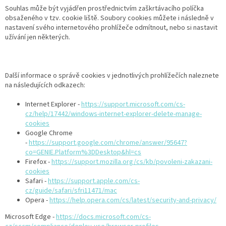
Souhlas může být vyjádřen prostřednictvím zaškrtávacího políčka
obsaženého v tzv. cookie liště. Soubory cookies můžete i následně v
nastavení svého internetového prohlížeče odmítnout, nebo si nastavit
užívání jen některých.
Další informace o správě cookies v jednotlivých prohlížečích naleznete
na následujících odkazech:
Internet Explorer -
https://support.microsoft.com/cs-
cz/help/17442/windows-internet-explorer-delete-manage-
cookies
Google Chrome
-
https://support.google.com/chrome/answer/95647?
co=GENIE.Platform%3DDesktop&hl=cs
Firefox -
https://support.mozilla.org/cs/kb/povoleni-zakazani-
cookies
Safari -
https://support.apple.com/cs-
cz/guide/safari/sfri11471/mac
Opera -
https://help.opera.com/cs/latest/security-and-privacy/
Microsoft Edge -
https://docs.microsoft.com/cs-