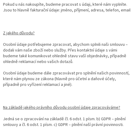
Pokud u nás nakoupíte, budeme pracovat s údaji, které nám vyplníte.
Jsou to hlavně fakturační údaje: jméno, příjmení, adresa, telefon, email
Z jakého důvodu?
Osobní údaje potřebujeme zpracovat, abychom splnili naši smlouvu –
dodali vám naše zboží nebo služby. Přes kontaktní údaje s vámi
budeme také komunikovat ohledně stavu vaší objednávky, případně
ohledně reklamací nebo vašich dotazů.
Osobní údaje budeme dále zpracovávat pro splnění našich povinností,
které nám plynou ze zákona (hlavně pro účetní a daňové účely,
případně pro vyřízení reklamací a jiné).
Na základě jakého právního důvodu osobní údaje zpracováváme?
Jedná se o zpracování na základě čl. 6 odst. 1 písm. b) GDPR – plnění
smlouvy a čl. 6 odst. 1 písm. c) GDPR – plnění naší právní povinnosti.