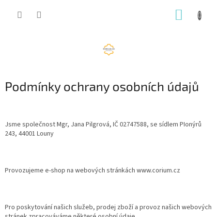
Přejít
NÁKUP
na
obsah
KOŠÍK
Podmínky ochrany osobních údajů
Jsme společnost Mgr, Jana Pilgrová, IČ
02747588, se sídlem PIonýrů
243, 44001 Louny
Provozujeme e-shop na webových stránkách www.corium.cz
Pro poskytování našich služeb, prodej zboží a provoz našich webových
stránek zpracováváme některé osobní údaje.