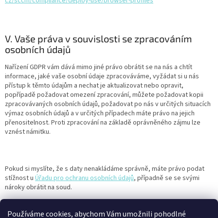
cz/sccm/compliance/deploy-use/browser-profiles
V. Vaše práva v souvislosti se zpracováním
osobních údajů
Nařízení GDPR vám dává mimo jiné právo obrátit se na nás a chtít
informace, jaké vaše osobní údaje zpracováváme, vyžádat si u nás
přístup k těmto údajům a nechat je aktualizovat nebo opravit,
popřípadě požadovat omezení zpracování, můžete požadovat kopii
zpracovávaných osobních údajů, požadovat po nás v určitých situacích
výmaz osobních údajů a v určitých případech máte právo na jejich
přenositelnost. Proti zpracování na základě oprávněného zájmu lze
vznést námitku.
Pokud si myslíte, že s daty nenakládáme správně, máte právo podat
stížnost u
Úřadu pro ochranu osobních údajů
, případně se se svými
nároky obrátit na soud.
Používáme cookies, abychom Vám umožnili pohodlné