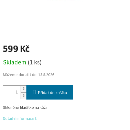
599 Kč
Měrná
Skladem
(1 ks)
cena:
Můžeme doručit do:
13.8.2026
Přidat do košíku
Skleněné hladítko na kůži
Detailní informace