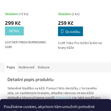
Skladem
(>5 ks)
Skladem
(1 ks)
299 Kč
259 Kč
DETAIL
Do košíku
LEATHER FINISH BURNISHING
Craft Toko Pro leštící krém na
GUM
hrany kůže
Popis
Hodnocení
Diskuze
Detailní popis produktu
Skleněné hladítko na kůži. Pomocí této destičky z tvrzeného
skla, se zaoblenými hranami, uhladíte rubovou stranu kůže
dohladka (doporučujeme použít
Tokonole
). Lte také použít pro
tvarování a hlazení lícové strany kůže.
Používáme cookies, abychom Vám umožnili pohodlné