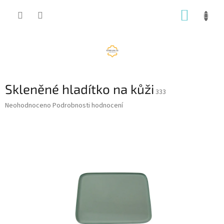
Přejít
NÁKUP
na
obsah
KOŠÍK
Skleněné hladítko na kůži
333
Průměrné
Neohodnoceno
Podrobnosti hodnocení
hodnocení
produktu
je
0,0
z
5
hvězdiček.