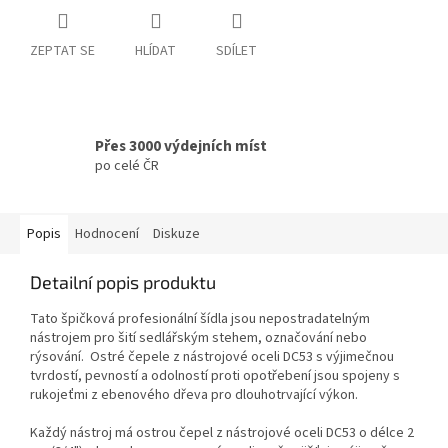
ZEPTAT SE
HLÍDAT
SDÍLET
Přes 3000 výdejních míst
po celé ČR
Popis
Hodnocení
Diskuze
Detailní popis produktu
Tato špičková profesionální šídla jsou nepostradatelným
nástrojem pro šití sedlářským stehem, označování nebo
rýsování. Ostré čepele z nástrojové oceli DC53 s výjimečnou
tvrdostí, pevností a odolností proti opotřebení jsou spojeny s
rukojeťmi z ebenového dřeva pro dlouhotrvající výkon.
Každý nástroj má ostrou čepel z nástrojové oceli DC53 o délce 2