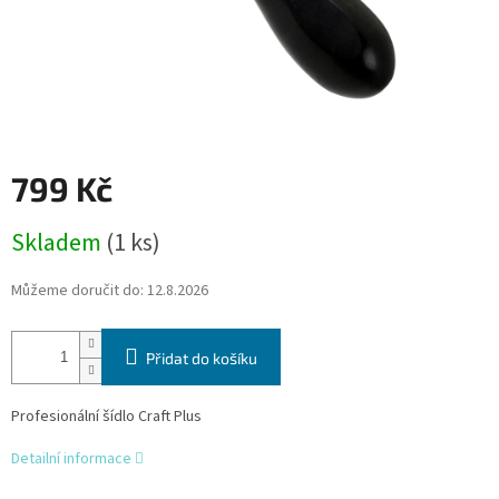
799 Kč
Měrná
Skladem
(1 ks)
cena:
Můžeme doručit do:
12.8.2026
Přidat do košíku
Profesionální šídlo Craft Plus
Detailní informace