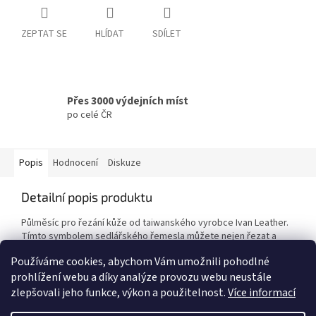
ZEPTAT SE
HLÍDAT
SDÍLET
Přes 3000 výdejních míst
po celé ČR
Popis
Hodnocení
Diskuze
Detailní popis produktu
Půlměsíc pro řezání kůže od taiwanského vyrobce Ivan Leather.
Tímto symbolem sedlářského řemesla můžete nejen řezat a
krájet, ale i kosit a vykrajovat jemné tvary. Velikost 11,5 cm
Používáme cookies, abychom Vám umožnili pohodlné
prohlížení webu a díky analýze provozu webu neustále
zlepšovali jeho funkce, výkon a použitelnost.
Více informací
Z