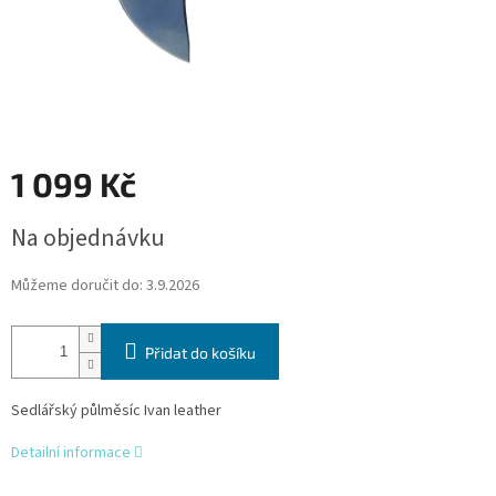
1 099 Kč
Měrná
Na objednávku
cena:
Můžeme doručit do:
3.9.2026
Přidat do košíku
Sedlářský půlměsíc Ivan leather
Detailní informace