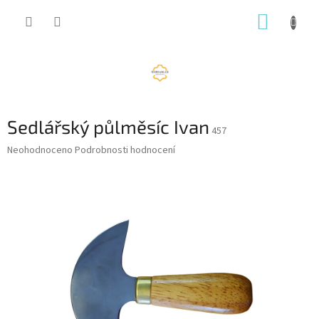
Přejít
NÁKUP
na
obsah
KOŠÍK
Sedlářský půlměsíc Ivan
457
Průměrné
Neohodnoceno
Podrobnosti hodnocení
hodnocení
produktu
je
0,0
z
5
hvězdiček.