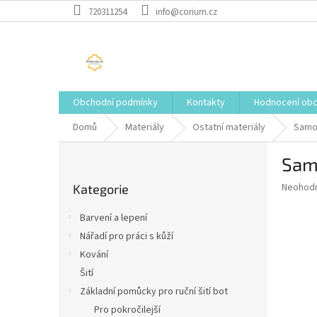
Přejít
720311254
info@corium.cz
na
obsah
Obchodní podmínky
Kontakty
Hodnocení ob
Domů
Materiály
Ostatní materiály
Samol
P
Sam
o
Přeskočit
s
Průměr
Neohod
Kategorie
kategorie
t
hodnoce
r
produkt
Barvení a lepení
a
je
Nářadí pro práci s kůží
0,0
n
z
Kování
n
5
í
Šití
hvězdič
p
Základní pomůcky pro ruční šití bot
a
Pro pokročilejší