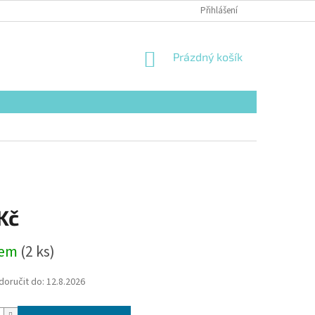
Přihlášení
NÁKUPNÍ
Prázdný košík
KOŠÍK
Kč
dem
(2 ks)
oručit do:
12.8.2026