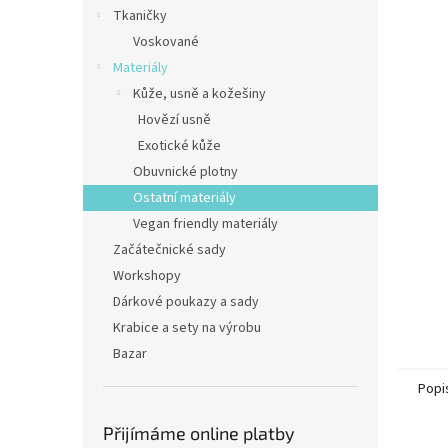
n
Tkaničky
e
Voskované
l
Materiály
Kůže, usně a kožešiny
Hovězí usně
Exotické kůže
Obuvnické plotny
Ostatní materiály
Vegan friendly materiály
Začátečnické sady
Workshopy
Dárkové poukazy a sady
Krabice a sety na výrobu
Bazar
Popi
Přijímáme online platby