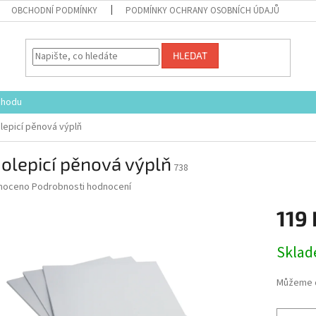
OBCHODNÍ PODMÍNKY
PODMÍNKY OCHRANY OSOBNÍCH ÚDAJŮ
HLEDAT
chodu
epicí pěnová výplň
olepicí pěnová výplň
738
né
noceno
Podrobnosti hodnocení
ní
119 
u
Měrná
Skla
cena:
ek.
Můžeme d