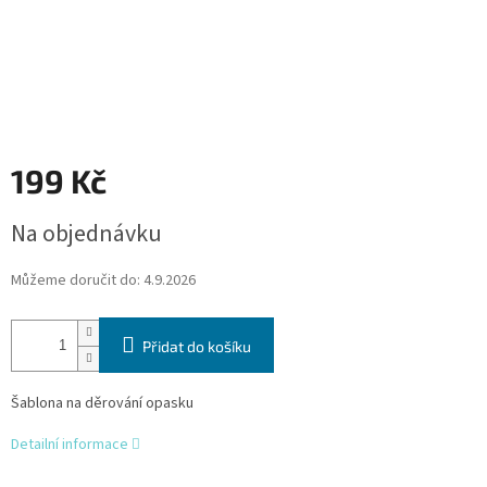
199 Kč
Měrná
Na objednávku
cena:
Můžeme doručit do:
4.9.2026
Přidat do košíku
Šablona na děrování opasku
Detailní informace