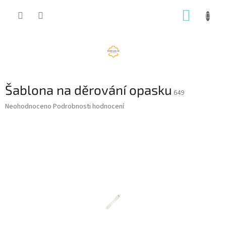
Přejít
NÁKUP
na
obsah
KOŠÍK
Šablona na děrování opasku
649
Průměrné
Neohodnoceno
Podrobnosti hodnocení
hodnocení
produktu
je
0,0
z
5
hvězdiček.