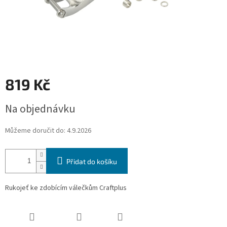
819 Kč
Měrná
Na objednávku
cena:
Můžeme doručit do:
4.9.2026
Přidat do košíku
Rukojeť ke zdobícím válečkům Craftplus