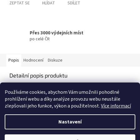
ZEPTAT SE
HLÍDAT
SDÍLET
Přes 3000 výdejních míst
po celé ČR
Popis
Hodnocení
Diskuze
Detailní popis produktu
Popis produktu není dostupný
Používáme cookies, abychom Vám umožnili pohodlné
prohlížení webu a díky analýze provozu webu neustále
zlepšovali jeho funkce, výkon a použitelnost.
Více informací
Z
á
Nastavení
Vytvořil Shoptet
p
a
t