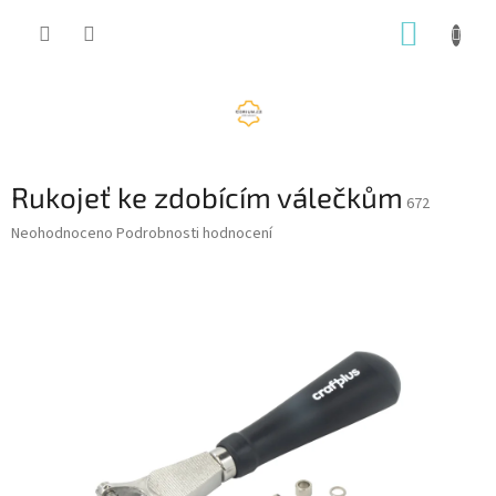
Přejít
NÁKUP
na
obsah
KOŠÍK
Rukojeť ke zdobícím válečkům
672
Průměrné
Neohodnoceno
Podrobnosti hodnocení
hodnocení
produktu
je
0,0
z
5
hvězdiček.