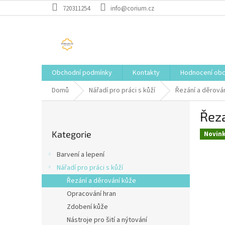
Přejít
720311254
info@corium.cz
na
obsah
Obchodní podmínky
Kontakty
Hodnocení ob
Domů
Nářadí pro práci s kůží
Řezání a děrová
P
Řeza
o
Přeskočit
s
Kategorie
kategorie
Novin
t
r
Barvení a lepení
a
Nářadí pro práci s kůží
n
Řezání a děrování kůže
n
í
Opracování hran
p
Zdobení kůže
a
Nástroje pro šití a nýtování