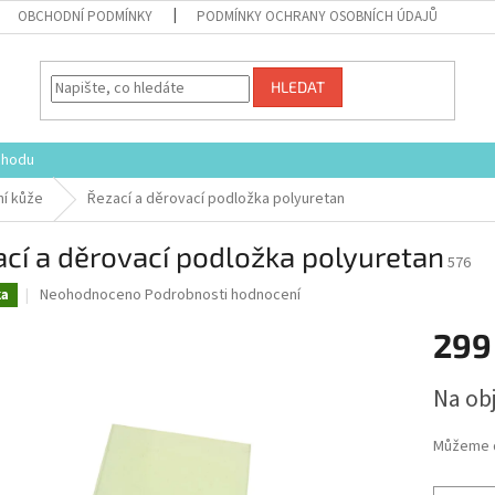
OBCHODNÍ PODMÍNKY
PODMÍNKY OCHRANY OSOBNÍCH ÚDAJŮ
HLEDAT
chodu
ní kůže
Řezací a děrovací podložka polyuretan
cí a děrovací podložka polyuretan
576
Průměrné
Neohodnoceno
Podrobnosti hodnocení
ka
hodnocení
produktu
299
je
0,0
Měrná
Na ob
z
cena:
5
hvězdiček.
Můžeme d