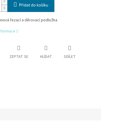
Přidat do košíku
anová řezací a děrovací podložka
informace
ZEPTAT SE
HLÍDAT
SDÍLET