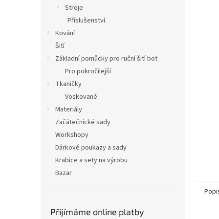
n
Stroje
e
Příslušenství
l
Kování
Šití
Základní pomůcky pro ruční šití bot
Pro pokročilejší
Tkaničky
Voskované
Materiály
Začátečnické sady
Workshopy
Dárkové poukazy a sady
Krabice a sety na výrobu
Bazar
Popi
Přijímáme online platby