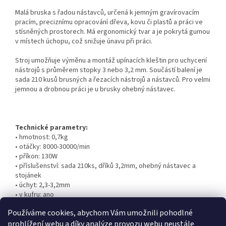
Malá bruska s řadou nástavců, určená k jemným gravírovacím
pracím, preciznímu opracování dřeva, kovu či plastů a práci ve
stísněných prostorech. Má ergonomický tvar a je pokrytá gumou
v místech úchopu, což snižuje únavu při práci.
Stroj umožňuje výměnu a montáž upínacích kleštin pro uchycení
nástrojů s průměrem stopky 3 nebo 3,2 mm. Součástí balení je
sada 210 kusů brusných a řezacích nástrojů a nástavců. Pro velmi
jemnou a drobnou práci je u brusky ohebný nástavec.
Technické parametry:
• hmotnost: 0,7kg
• otáčky: 8000-30000/min
• příkon: 130W
• příslušenství: sada 210ks, dříků 3,2mm, ohebný nástavec a
stojánek
• úchyt: 2,3-3,2mm
• v kufru: ano
• značka: EXTOL CRAFT
Používáme cookies, abychom Vám umožnili pohodlné
prohlížení webu a díky analýze provozu webu neustále