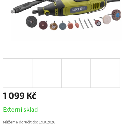
1 099 Kč
Měrná
Externí sklad
cena:
Můžeme doručit do:
19.8.2026