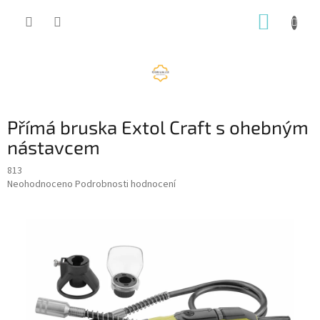
Přejít
NÁKUP
na
obsah
KOŠÍK
Přímá bruska Extol Craft s ohebným
nástavcem
813
Průměrné
Neohodnoceno
Podrobnosti hodnocení
hodnocení
produktu
je
0,0
z
5
hvězdiček.