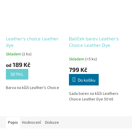
Leather's choice Leather
Balíček barev Leather's
dye
Choice Leather Dye
Skladem
(1 ks)
Průměrné
Skladem
(>5 ks)
hodnocení
189 Kč
od
produktu
799 Kč
je
DETAIL
5,0
Do košíku
z
Barva na kůži Leather's Choice
5
Sada barev na kůži Leathers
hvězdiček.
Choice Leather Dye 50 ml
Popis
Hodnocení
Diskuze