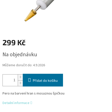
299 Kč
Měrná
Na objednávku
cena:
Můžeme doručit do:
4.9.2026
Přidat do košíku
Pero na barvení hran s mosaznou špičkou
Detailní informace