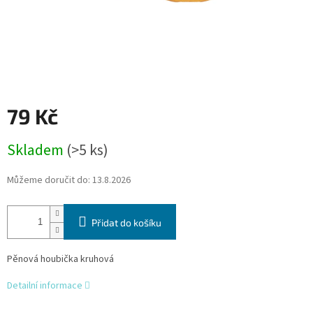
79 Kč
Měrná
Skladem
(>5 ks)
cena:
Můžeme doručit do:
13.8.2026
Přidat do košíku
Pěnová houbička kruhová
Detailní informace