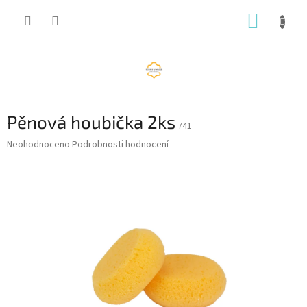
Přejít
NÁKUP
na
obsah
KOŠÍK
Pěnová houbička 2ks
741
Průměrné
Neohodnoceno
Podrobnosti hodnocení
hodnocení
produktu
je
0,0
z
5
hvězdiček.