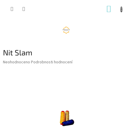
Přejít
NÁKUP
na
obsah
KOŠÍK
Nit Slam
Průměrné
Neohodnoceno
Podrobnosti hodnocení
hodnocení
produktu
je
0,0
z
5
hvězdiček.