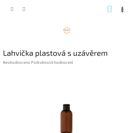
Přejít
NÁKUP
na
obsah
KOŠÍK
Lahvička plastová s uzávěrem
Průměrné
Neohodnoceno
Podrobnosti hodnocení
hodnocení
produktu
je
0,0
z
5
hvězdiček.