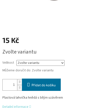
15 Kč
Měrná
Zvolte variantu
cena:
Velikost
Můžeme doručit do:
Zvolte variantu
Přidat do košíku
Plastová lahvička hnědá s bílým uzávěrem
Detailní informace