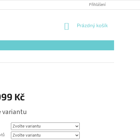
Přihlášení
NÁKUPNÍ
Prázdný košík
KOŠÍK
999 Kč
e variantu
otů