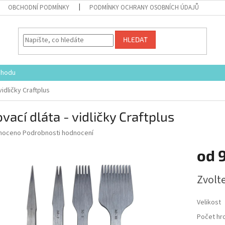
OBCHODNÍ PODMÍNKY
PODMÍNKY OCHRANY OSOBNÍCH ÚDAJŮ
HLEDAT
chodu
vidličky Craftplus
vací dláta - vidličky Craftplus
né
noceno
Podrobnosti hodnocení
ní
od
u
Měrná
Zvolt
cena:
ek.
Velikost
Počet hr