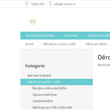
Přejít
720311254
info@corium.cz
na
obsah
Obchodní podmínky
Kontakty
Hodnocení ob
Domů
Nářadí pro práci s kůží
Děrovací dláta - 
P
Děro
o
Přeskočit
s
Průměr
Neohod
Kategorie
kategorie
t
hodnoce
r
produkt
Barvení a lepení
a
je
Nářadí pro práci s kůží
0,0
n
z
Řezání a děrování kůže
n
5
í
Opracování hran
hvězdič
p
Zdobení kůže
a
Nástroje pro šití a nýtování