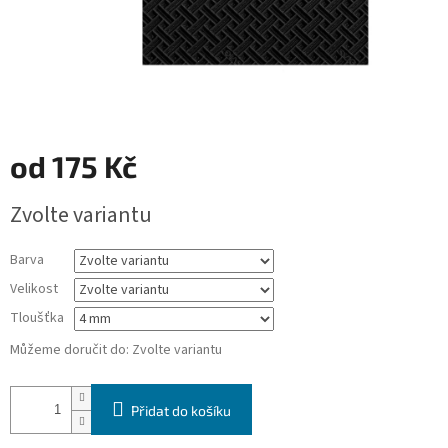
od
175 Kč
Měrná
Zvolte variantu
cena:
Barva
Velikost
Tloušťka
Můžeme doručit do:
Zvolte variantu
Přidat do košíku