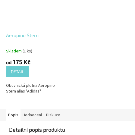
Aeropino Stern
Skladem
(1 ks)
Průměrné
hodnocení
175 Kč
od
produktu
je
DETAIL
5,0
z
Obuvnická plotna Aeropino
5
Stern alias "Adidas"
hvězdiček.
Popis
Hodnocení
Diskuze
Detailní popis produktu