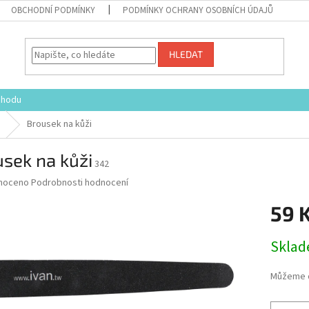
OBCHODNÍ PODMÍNKY
PODMÍNKY OCHRANY OSOBNÍCH ÚDAJŮ
HLEDAT
chodu
Brousek na kůži
sek na kůži
342
né
noceno
Podrobnosti hodnocení
ní
59 
u
Měrná
Skla
cena:
ek.
Můžeme d