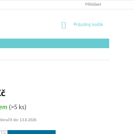
Přihlášení
NÁKUPNÍ
Prázdný košík
KOŠÍK
Kč
dem
(>5 ks)
oručit do:
13.8.2026