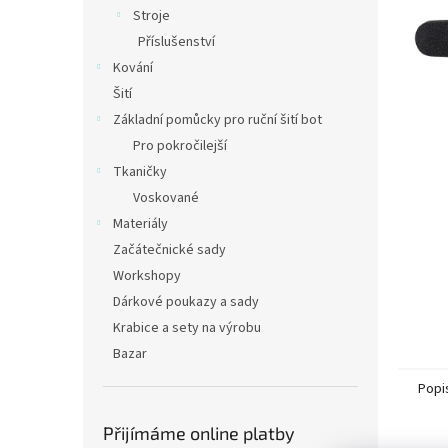
n
Stroje
e
Příslušenství
l
Kování
Šití
Základní pomůcky pro ruční šití bot
Pro pokročilejší
Tkaničky
Voskované
Materiály
Začátečnické sady
Workshopy
Dárkové poukazy a sady
Krabice a sety na výrobu
Bazar
Popi
Přijímáme online platby