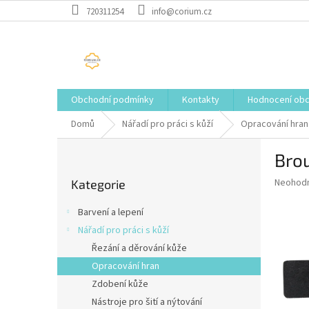
Přejít
720311254
info@corium.cz
na
obsah
Obchodní podmínky
Kontakty
Hodnocení ob
Domů
Nářadí pro práci s kůží
Opracování hran
P
Brou
o
Přeskočit
s
Průměr
Neohod
Kategorie
kategorie
t
hodnoce
r
produkt
Barvení a lepení
a
je
Nářadí pro práci s kůží
0,0
n
z
Řezání a děrování kůže
n
5
í
Opracování hran
hvězdič
p
Zdobení kůže
a
Nástroje pro šití a nýtování